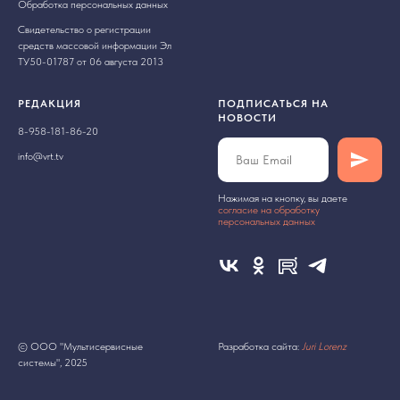
Обработка персональных данных
Свидетельство о регистрации
средств массовой информации Эл
ТУ50-01787 от 06 августа 2013
РЕДАКЦИЯ
ПОДПИСАТЬСЯ НА
НОВОСТИ
8-958-181-86-20
info@vrt.tv
Нажимая на кнопку, вы даете
cогласие на обработку
персональных данных
© ООО "Мультисервисные
Разработка сайта:
Juri Lorenz
системы", 2025