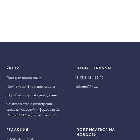
VRT.TV
ОТДЕЛ РЕКЛАМЫ
Правовая информация
8-958-181-86-19
Политика конфиденциальности
reklama@vrt.tv
Обработка персональных данных
Свидетельство о регистрации
средств массовой информации Эл
ТУ50-01787 от 06 августа 2013
РЕДАКЦИЯ
ПОДПИСАТЬСЯ НА
НОВОСТИ
8-958-181-86-20