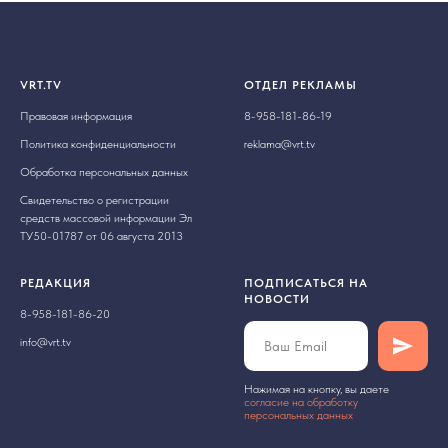
VRT.TV
ОТДЕЛ РЕКЛАМЫ
Правовая информация
8-958-181-86-19
Политика конфиденциальности
reklama@vrt.tv
Обработка персональных данных
Свидетельство о регистрации
средств массовой информации Эл
ТУ50-01787 от 06 августа 2013
РЕДАКЦИЯ
ПОДПИСАТЬСЯ НА
НОВОСТИ
8-958-181-86-20
info@vrt.tv
Нажимая на кнопку, вы даете
cогласие на обработку
персональных данных