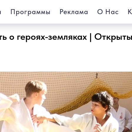
и
Программы
Реклама
О Нас
К
ть о героях-земляках | Открыт