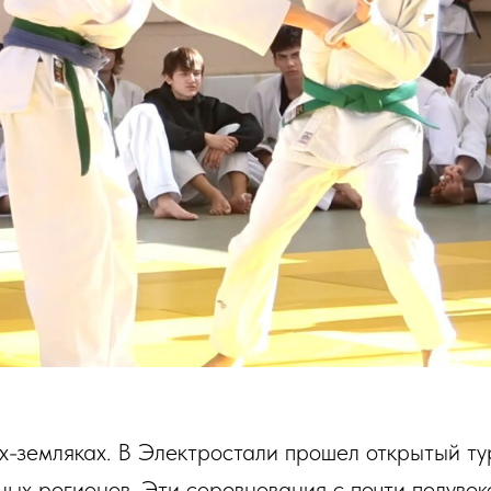
ях-земляках. В Электростали прошел открытый ту
ных регионов. Эти соревнования с почти полувек