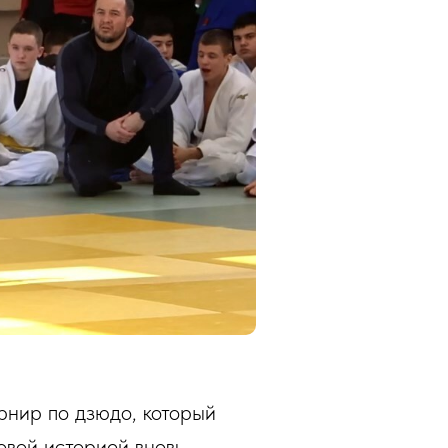
рнир по дзюдо, который
овой историей вновь