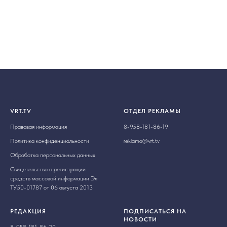
VRT.TV
ОТДЕЛ РЕКЛАМЫ
Правовая информация
8-958-181-86-19
Политика конфиденциальности
reklama@vrt.tv
Обработка персональных данных
Свидетельство о регистрации
средств массовой информации Эл
ТУ50-01787 от 06 августа 2013
РЕДАКЦИЯ
ПОДПИСАТЬСЯ НА
НОВОСТИ