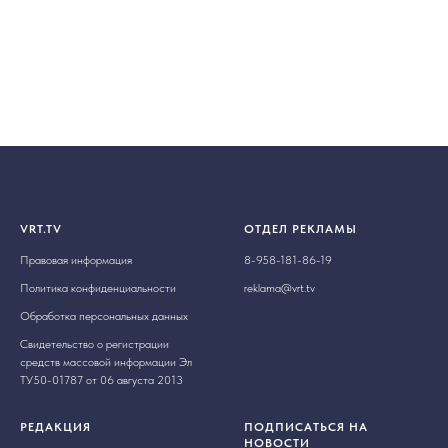
VRT.TV
ОТДЕЛ РЕКЛАМЫ
Правовая информация
8-958-181-86-19
Политика конфиденциальности
reklama@vrt.tv
Обработка персональных данных
Свидетельство о регистрации
средств массовой информации Эл
ТУ50-01787 от 06 августа 2013
РЕДАКЦИЯ
ПОДПИСАТЬСЯ НА
НОВОСТИ