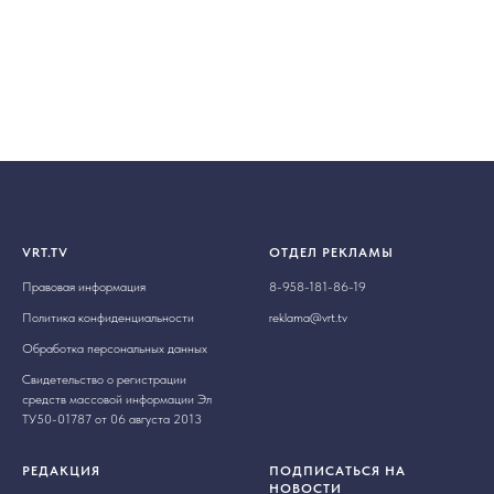
VRT.TV
ОТДЕЛ РЕКЛАМЫ
Правовая информация
8-958-181-86-19
Политика конфиденциальности
reklama@vrt.tv
Обработка персональных данных
Свидетельство о регистрации
средств массовой информации Эл
ТУ50-01787 от 06 августа 2013
РЕДАКЦИЯ
ПОДПИСАТЬСЯ НА
НОВОСТИ