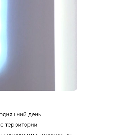
годняшний день
 с территории
 с перепадами температур,