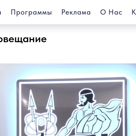
и
Программы
Реклама
О Нас
К
овещание