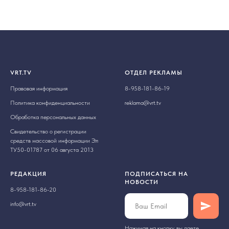
VRT.TV
ОТДЕЛ РЕКЛАМЫ
Правовая информация
8-958-181-86-19
Политика конфиденциальности
reklama@vrt.tv
Обработка персональных данных
Свидетельство о регистрации
средств массовой информации Эл
ТУ50-01787 от 06 августа 2013
РЕДАКЦИЯ
ПОДПИСАТЬСЯ НА
НОВОСТИ
8-958-181-86-20
info@vrt.tv
Нажимая на кнопку, вы даете