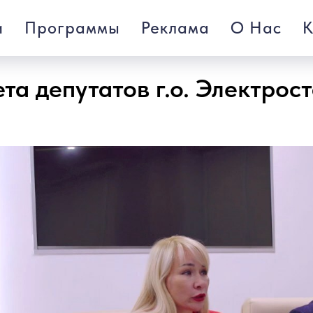
и
Программы
Реклама
О Нас
К
та депутатов г.о. Электрос