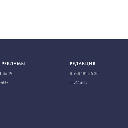
 РЕКЛАМЫ
РЕДАКЦИЯ
1-86-19
8-958-181-86-20
rt.tv
info@vrt.tv