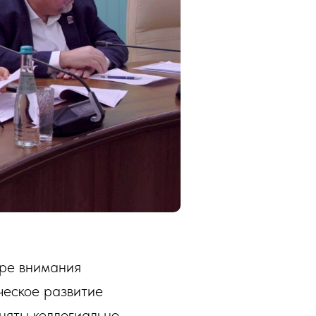
тре внимания
ческое развитие
няты коллегиально.