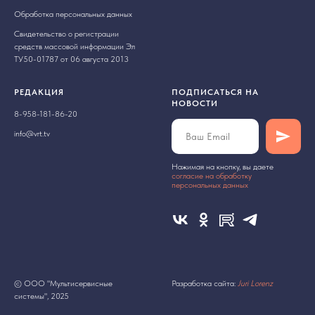
Обработка персональных данных
Свидетельство о регистрации
средств массовой информации Эл
ТУ50-01787 от 06 августа 2013
РЕДАКЦИЯ
ПОДПИСАТЬСЯ НА
НОВОСТИ
8-958-181-86-20
info@vrt.tv
Нажимая на кнопку, вы даете
cогласие на обработку
персональных данных
© ООО "Мультисервисные
Разработка сайта:
Juri Lorenz
системы", 2025