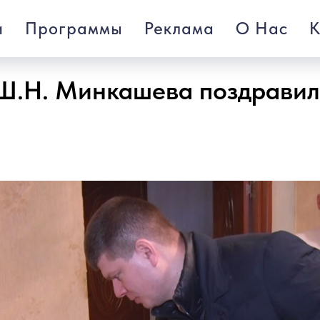
и
Программы
Реклама
О Нас
К
Ш.Н. Минкашева поздравил