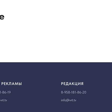
е
 РЕКЛАМЫ
РЕДАКЦИЯ
1-86-19
8-958-181-86-20
rt.tv
info@vrt.tv