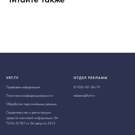
VRT.TV
ОТДЕЛ РЕКЛАМЫ
Правовая информация
8-958-181-86-19
Политика конфиденциальности
reklama@vrt.tv
Обработка персональных данных
Свидетельство о регистрации
средств массовой информации Эл
ТУ50-01787 от 06 августа 2013