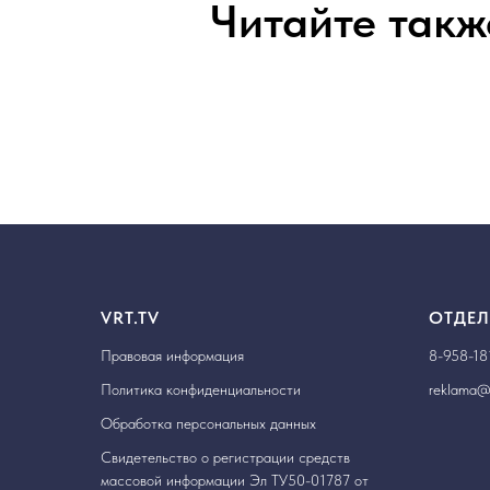
Читайте такж
VRT.TV
ОТДЕЛ
Правовая информация
8-958-18
Политика конфиденциальности
reklama@v
Обработка персональных данных
Свидетельство о регистрации средств
массовой информации Эл ТУ50-01787 от