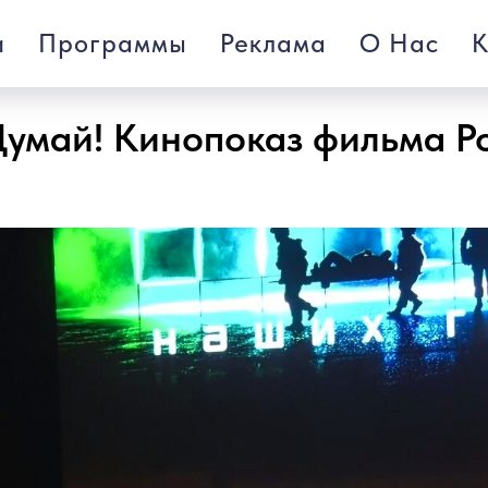
и
Программы
Реклама
О Нас
К
Думай! Кинопоказ фильма Р