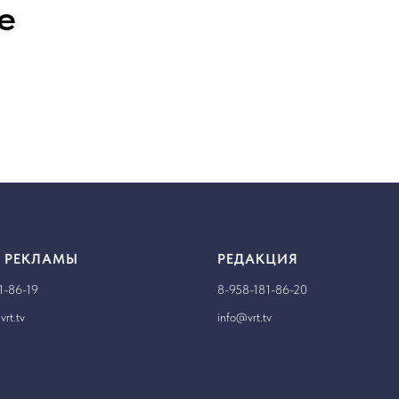
е
 РЕКЛАМЫ
РЕДАКЦИЯ
1-86-19
8-958-181-86-20
rt.tv
info@vrt.tv