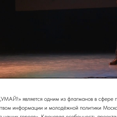
Й!» является одним из флагманов в сфере па
твом информации и молодёжной политики Моско
я наших героев». Ключевая особенность проекта