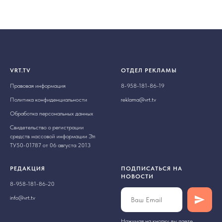
VRT.TV
ОТДЕЛ РЕКЛАМЫ
Правовая информация
8-958-181-86-19
Политика конфиденциальности
reklama@vrt.tv
Обработка персональных данных
Свидетельство о регистрации
средств массовой информации Эл
ТУ50-01787 от 06 августа 2013
РЕДАКЦИЯ
ПОДПИСАТЬСЯ НА
НОВОСТИ
8-958-181-86-20
info@vrt.tv
Нажимая на кнопку, вы даете