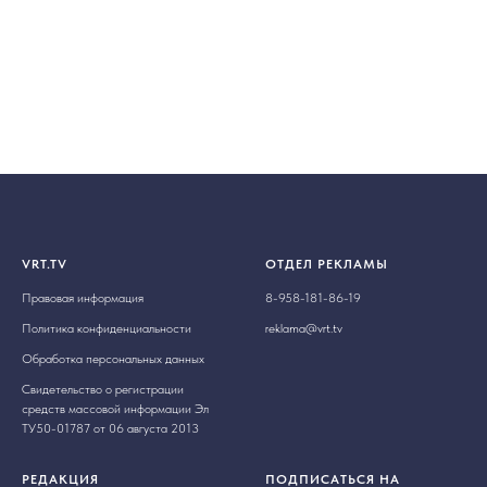
VRT.TV
ОТДЕЛ РЕКЛАМЫ
Правовая информация
8-958-181-86-19
Политика конфиденциальности
reklama@vrt.tv
Обработка персональных данных
Свидетельство о регистрации
средств массовой информации Эл
ТУ50-01787 от 06 августа 2013
РЕДАКЦИЯ
ПОДПИСАТЬСЯ НА