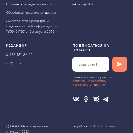
Политика конфиденциальности
reklama@vrt.tv
Обработка персональных данных
Свидетельство о регистрации
средств массовой информации Эл
ТУ50-01787 от 06 августа 2013
РЕДАКЦИЯ
ПОДПИСАТЬСЯ НА
НОВОСТИ
8-958-181-86-20
info@vrt.tv
Нажимая на кнопку, вы даете
cогласие на обработку
персональных данных
© ООО "Мультисервисные
Разработка сайта:
Juri Lorenz
системы", 2025