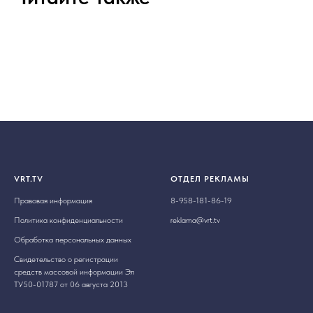
VRT.TV
ОТДЕЛ РЕКЛАМЫ
Правовая информация
8-958-181-86-19
Политика конфиденциальности
reklama@vrt.tv
Обработка персональных данных
Свидетельство о регистрации
средств массовой информации Эл
ТУ50-01787 от 06 августа 2013