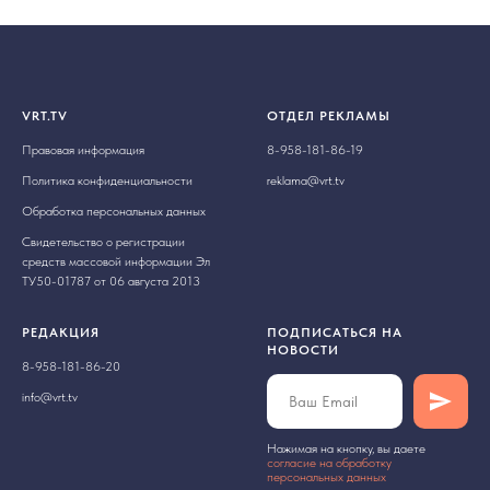
VRT.TV
ОТДЕЛ РЕКЛАМЫ
Правовая информация
8-958-181-86-19
Политика конфиденциальности
reklama@vrt.tv
Обработка персональных данных
Свидетельство о регистрации
средств массовой информации Эл
ТУ50-01787 от 06 августа 2013
РЕДАКЦИЯ
ПОДПИСАТЬСЯ НА
НОВОСТИ
8-958-181-86-20
info@vrt.tv
Нажимая на кнопку, вы даете
cогласие на обработку
персональных данных