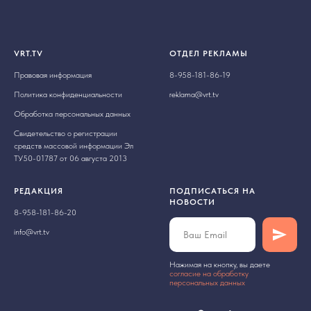
VRT.TV
ОТДЕЛ РЕКЛАМЫ
Правовая информация
8-958-181-86-19
Политика конфиденциальности
reklama@vrt.tv
Обработка персональных данных
Свидетельство о регистрации
средств массовой информации Эл
ТУ50-01787 от 06 августа 2013
РЕДАКЦИЯ
ПОДПИСАТЬСЯ НА
НОВОСТИ
8-958-181-86-20
info@vrt.tv
Нажимая на кнопку, вы даете
cогласие на обработку
персональных данных