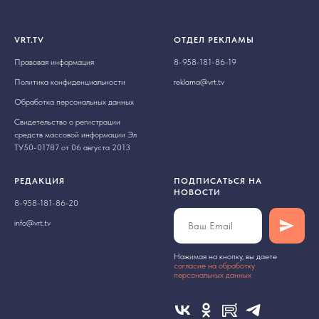
VRT.TV
ОТДЕЛ РЕКЛАМЫ
Правовая информация
8-958-181-86-19
Политика конфиденциальности
reklama@vrt.tv
Обработка персональных данных
Свидетельство о регистрации
средств массовой информации Эл
ТУ50-01787 от 06 августа 2013
РЕДАКЦИЯ
ПОДПИСАТЬСЯ НА
НОВОСТИ
8-958-181-86-20
info@vrt.tv
Нажимая на кнопку, вы даете
cогласие на обработку
персональных данных