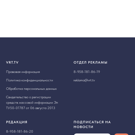
VRT.TV
ОТДЕЛ РЕКЛАМЫ
Правовая информация
8-958-181-86-19
Политика конфиденциальности
reklama@vrt.tv
Обработка персональных данных
Свидетельство о регистрации
средств массовой информации Эл
ТУ50-01787 от 06 августа 2013
РЕДАКЦИЯ
ПОДПИСАТЬСЯ НА
НОВОСТИ
8-958-181-86-20