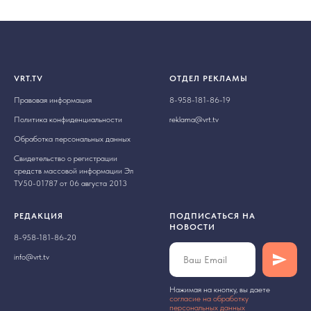
VRT.TV
ОТДЕЛ РЕКЛАМЫ
Правовая информация
8-958-181-86-19
Политика конфиденциальности
reklama@vrt.tv
Обработка персональных данных
Свидетельство о регистрации
средств массовой информации Эл
ТУ50-01787 от 06 августа 2013
РЕДАКЦИЯ
ПОДПИСАТЬСЯ НА
НОВОСТИ
8-958-181-86-20
info@vrt.tv
Нажимая на кнопку, вы даете
cогласие на обработку
персональных данных