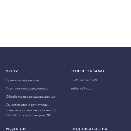
VRT.TV
ОТДЕЛ РЕКЛАМЫ
Правовая информация
8-958-181-86-19
Политика конфиденциальности
reklama@vrt.tv
Обработка персональных данных
Свидетельство о регистрации
средств массовой информации Эл
ТУ50-01787 от 06 августа 2013
РЕДАКЦИЯ
ПОДПИСАТЬСЯ НА