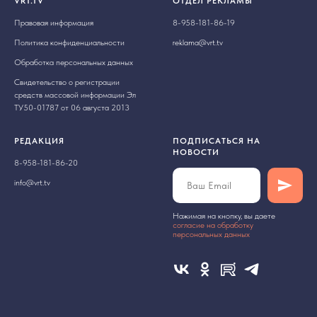
VRT.TV
ОТДЕЛ РЕКЛАМЫ
Правовая информация
8-958-181-86-19
Политика конфиденциальности
reklama@vrt.tv
Обработка персональных данных
Свидетельство о регистрации
средств массовой информации Эл
ТУ50-01787 от 06 августа 2013
РЕДАКЦИЯ
ПОДПИСАТЬСЯ НА
НОВОСТИ
8-958-181-86-20
info@vrt.tv
Нажимая на кнопку, вы даете
cогласие на обработку
персональных данных