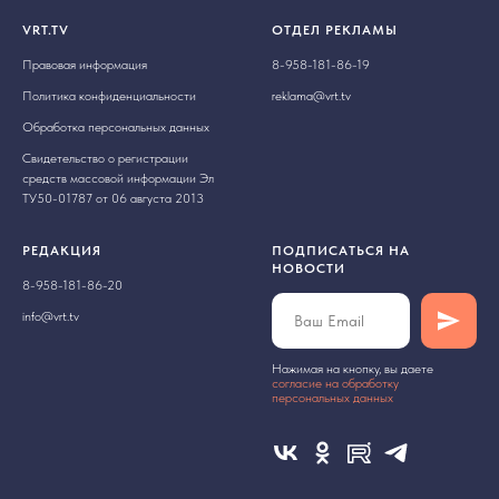
VRT.TV
ОТДЕЛ РЕКЛАМЫ
Правовая информация
8-958-181-86-19
Политика конфиденциальности
reklama@vrt.tv
Обработка персональных данных
Свидетельство о регистрации
средств массовой информации Эл
ТУ50-01787 от 06 августа 2013
РЕДАКЦИЯ
ПОДПИСАТЬСЯ НА
НОВОСТИ
8-958-181-86-20
info@vrt.tv
Нажимая на кнопку, вы даете
cогласие на обработку
персональных данных