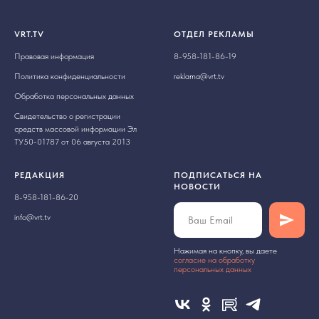
VRT.TV
ОТДЕЛ РЕКЛАМЫ
Правовая информация
8-958-181-86-19
Политика конфиденциальности
reklama@vrt.tv
Обработка персональных данных
Свидетельство о регистрации
средств массовой информации Эл
ТУ50-01787 от 06 августа 2013
РЕДАКЦИЯ
ПОДПИСАТЬСЯ НА
НОВОСТИ
8-958-181-86-20
info@vrt.tv
Нажимая на кнопку, вы даете
cогласие на обработку
персональных данных