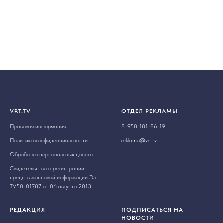
VRT.TV
ОТДЕЛ РЕКЛАМЫ
Правовая информация
8-958-181-86-19
Политика конфиденциальности
reklama@vrt.tv
Обработка персональных данных
Свидетельство о регистрации
средств массовой информации Эл
ТУ50-01787 от 06 августа 2013
РЕДАКЦИЯ
ПОДПИСАТЬСЯ НА
НОВОСТИ