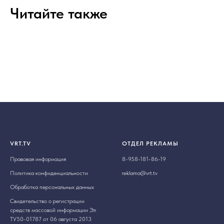
Читайте также
VRT.TV
ОТДЕЛ РЕКЛАМЫ
Правовая информация
8-958-181-86-19
Политика конфиденциальности
reklama@vrt.tv
Обработка персональных данных
Свидетельство о регистрации
средств массовой информации Эл
ТУ50-01787 от 06 августа 2013