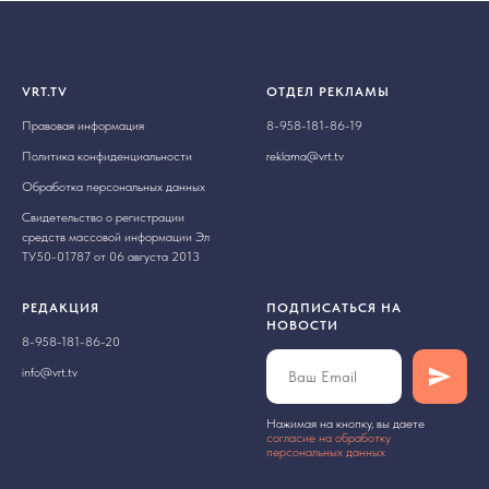
VRT.TV
ОТДЕЛ РЕКЛАМЫ
Правовая информация
8-958-181-86-19
Политика конфиденциальности
reklama@vrt.tv
Обработка персональных данных
Свидетельство о регистрации
средств массовой информации Эл
ТУ50-01787 от 06 августа 2013
РЕДАКЦИЯ
ПОДПИСАТЬСЯ НА
НОВОСТИ
8-958-181-86-20
info@vrt.tv
Нажимая на кнопку, вы даете
cогласие на обработку
персональных данных