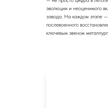
— не просто цифра в летопи
эволюции и неоценимого вк
завода. На каждом этапе —
послевоенного восстановле
ключевым звеном металлур