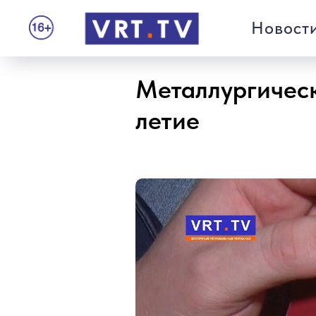
Новост
Металлургическ
летие