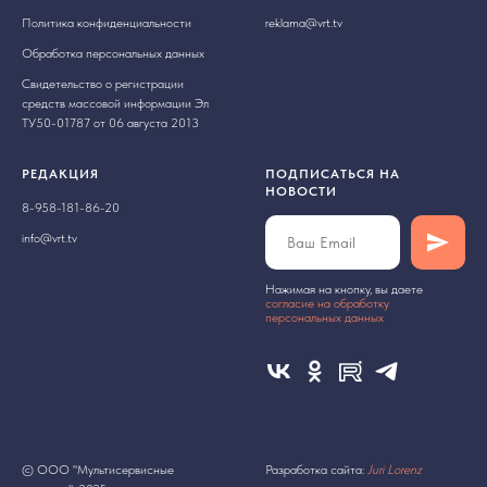
Политика конфиденциальности
reklama@vrt.tv
Обработка персональных данных
Свидетельство о регистрации
средств массовой информации Эл
ТУ50-01787 от 06 августа 2013
РЕДАКЦИЯ
ПОДПИСАТЬСЯ НА
НОВОСТИ
8-958-181-86-20
info@vrt.tv
Нажимая на кнопку, вы даете
cогласие на обработку
персональных данных
© ООО "Мультисервисные
Разработка сайта:
Juri Lorenz