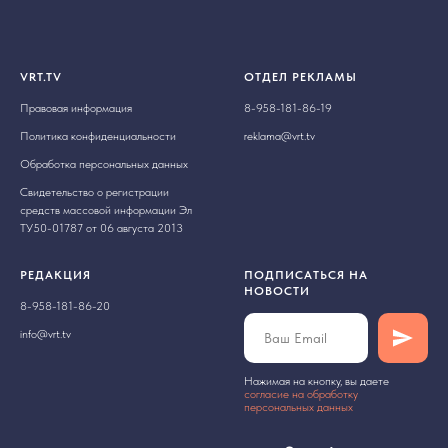
VRT.TV
ОТДЕЛ РЕКЛАМЫ
Правовая информация
8-958-181-86-19
Политика конфиденциальности
reklama@vrt.tv
Обработка персональных данных
Свидетельство о регистрации
средств массовой информации Эл
ТУ50-01787 от 06 августа 2013
РЕДАКЦИЯ
ПОДПИСАТЬСЯ НА
НОВОСТИ
8-958-181-86-20
info@vrt.tv
Нажимая на кнопку, вы даете
cогласие на обработку
персональных данных