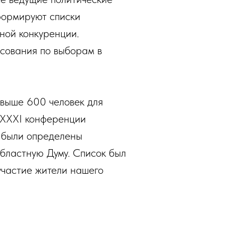
формируют списки
ной конкуренции.
осования по выборам в
свыше 600 человек для
е XXXI конференции
, были определены
бластную Думу. Список был
участие жители нашего