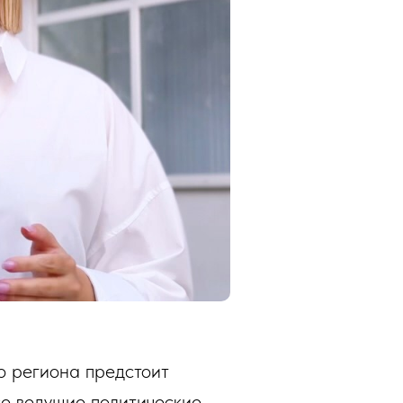
го региона предстоит
се ведущие политические