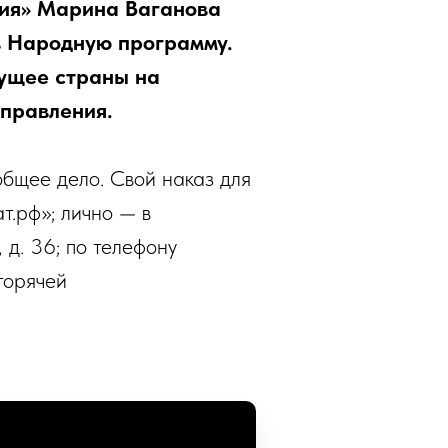
сия» Марина Ваганова
 в Народную программу.
дущее страны на
аправления.
общее дело. Свой наказ для
т.рф»; лично — в
 д. 36; по телефону
горячей