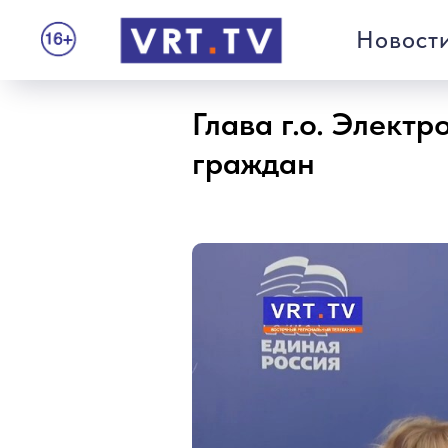
Новост
Глава г.о. Элект
граждан