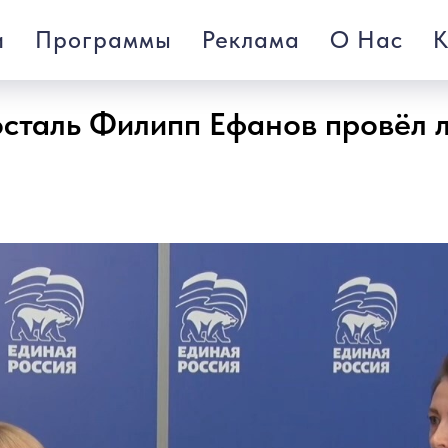
и
Программы
Реклама
О Нас
К
росталь Филипп Ефанов провёл