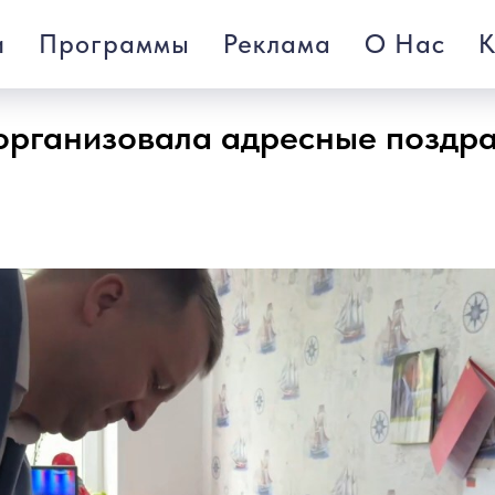
и
Программы
Реклама
О Нас
К
 организовала адресные поздр