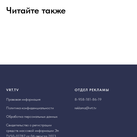
Читайте также
VRT.TV
ОТДЕЛ РЕКЛАМЫ
Правовая информация
8-958-181-86-19
Политика конфиденциальности
reklama@vrt.tv
Обработка персональных данных
Свидетельство о регистрации
средств массовой информации Эл
ТУ50-01787 от 06 августа 2013