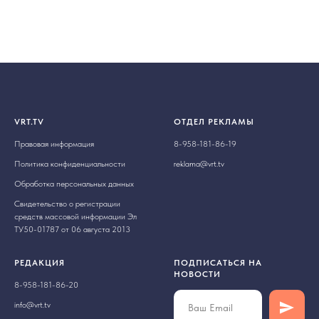
VRT.TV
ОТДЕЛ РЕКЛАМЫ
Правовая информация
8-958-181-86-19
Политика конфиденциальности
reklama@vrt.tv
Обработка персональных данных
Свидетельство о регистрации
средств массовой информации Эл
ТУ50-01787 от 06 августа 2013
РЕДАКЦИЯ
ПОДПИСАТЬСЯ НА
НОВОСТИ
8-958-181-86-20
info@vrt.tv