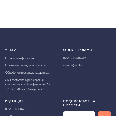
VRT.TV
ОТДЕЛ РЕКЛАМЫ
Правовая информация
8-958-181-86-19
Политика конфиденциальности
reklama@vrt.tv
Обработка персональных данных
Свидетельство о регистрации
средств массовой информации Эл
ТУ50-01787 от 06 августа 2013
РЕДАКЦИЯ
ПОДПИСАТЬСЯ НА
НОВОСТИ
8-958-181-86-20