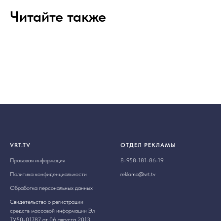
Читайте также
VRT.TV
ОТДЕЛ РЕКЛАМЫ
Правовая информация
8-958-181-86-19
Политика конфиденциальности
reklama@vrt.tv
Обработка персональных данных
Свидетельство о регистрации
средств массовой информации Эл
ТУ50-01787 от 06 августа 2013