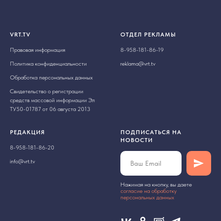
VRT.TV
ОТДЕЛ РЕКЛАМЫ
Правовая информация
8-958-181-86-19
Политика конфиденциальности
reklama@vrt.tv
Обработка персональных данных
Свидетельство о регистрации
средств массовой информации Эл
ТУ50-01787 от 06 августа 2013
РЕДАКЦИЯ
ПОДПИСАТЬСЯ НА
НОВОСТИ
8-958-181-86-20
info@vrt.tv
Нажимая на кнопку, вы даете
cогласие на обработку
персональных данных