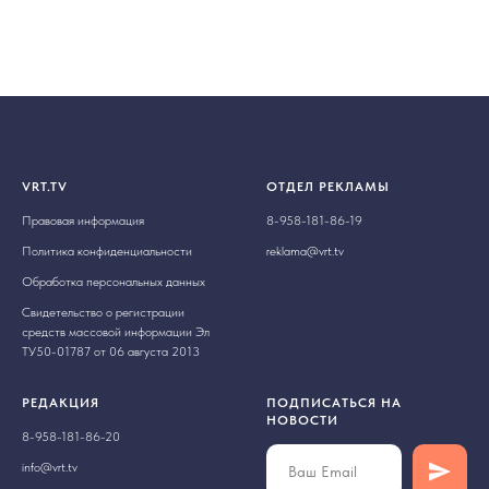
VRT.TV
ОТДЕЛ РЕКЛАМЫ
Правовая информация
8-958-181-86-19
Политика конфиденциальности
reklama@vrt.tv
Обработка персональных данных
Свидетельство о регистрации
средств массовой информации Эл
ТУ50-01787 от 06 августа 2013
РЕДАКЦИЯ
ПОДПИСАТЬСЯ НА
НОВОСТИ
8-958-181-86-20
info@vrt.tv