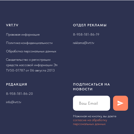
VRT.TV
ОТДЕЛ РЕКЛАМЫ
Правовая информация
8-958-181-86-19
Политика конфиденциальности
reklama@vrt.tv
Обработка персональных данных
Свидетельство о регистрации
средств массовой информации Эл
ТУ50-01787 от 06 августа 2013
РЕДАКЦИЯ
ПОДПИСАТЬСЯ НА
НОВОСТИ
8-958-181-86-20
info@vrt.tv
Нажимая на кнопку, вы даете
cогласие на обработку
персональных данных