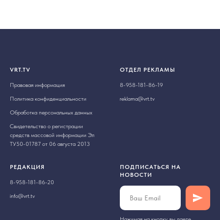
VRT.TV
ОТДЕЛ РЕКЛАМЫ
Правовая информация
8-958-181-86-19
Политика конфиденциальности
reklama@vrt.tv
Обработка персональных данных
Свидетельство о регистрации
средств массовой информации Эл
ТУ50-01787 от 06 августа 2013
РЕДАКЦИЯ
ПОДПИСАТЬСЯ НА
НОВОСТИ
8-958-181-86-20
info@vrt.tv
Нажимая на кнопку, вы даете