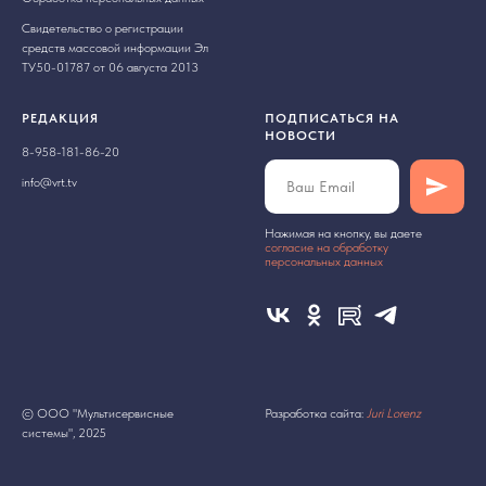
Свидетельство о регистрации
средств массовой информации Эл
ТУ50-01787 от 06 августа 2013
РЕДАКЦИЯ
ПОДПИСАТЬСЯ НА
НОВОСТИ
8-958-181-86-20
info@vrt.tv
Нажимая на кнопку, вы даете
cогласие на обработку
персональных данных
© ООО "Мультисервисные
Разработка сайта:
Juri Lorenz
системы", 2025